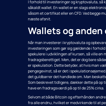
I forhold til investeringer og kryptovaluta, 
såkaldt wallet. En wallet er en slags elektro
såsom et certifikat eller en CFD. Ved begge mul
næste afsnit.
Wallets og anden 
Når man investerer i kryptovaluta og opbevarer
investeringen som gør sig gældende i forhold ti
spekulere i udviklingen af kursen, så ville en 
fradragsberettiget. Men, det er dog bare sådan
er spekulation. Dette betyder, at hvis man væl
pengegevinst, så er det i spekulationsøjemed. 
det guldbarrer det handlede om. Man beskattes
Som beskrevet tidligere, dækker dette på op til
have en fradragsværdi på op til de 25% cirka.
Selvom at både Bitcoin og efterhånden andre
fra alle endnu, hvilket er medvirkende til at p