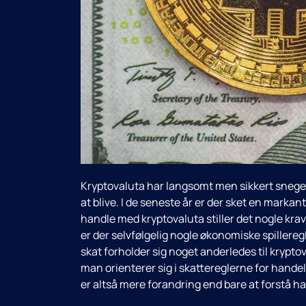
Kryptovaluta har langsomt men sikkert sneget 
at blive. I de seneste år er der sket en markan
handle med kryptovaluta stiller det nogle krav
er der selvfølgelig nogle økonomiske spilleregle
skat forholder sig noget anderledes til kryptov
man orienterer sig i skattereglerne for hande
er altså mere forandring end bare at forstå h