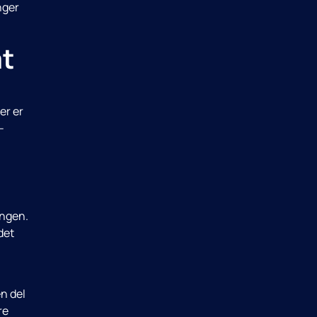
nger
at
er er
-
ingen.
det
en del
re