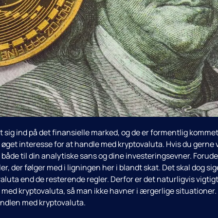
sig ind på det finansielle marked, og de er formentlig kommet
t øget interesse for at handle med kryptovaluta. Hvis du gerne v
 både til din analytiske sans og dine investeringsevner. Forud
r, der følger med i ligningen her i blandt skat. Det skal dog sig
aluta end de resterende regler. Derfor er det naturligvis vigtigt
l med kryptovaluta, så man ikke havner i ærgerlige situationer.
andlen med kryptovaluta.