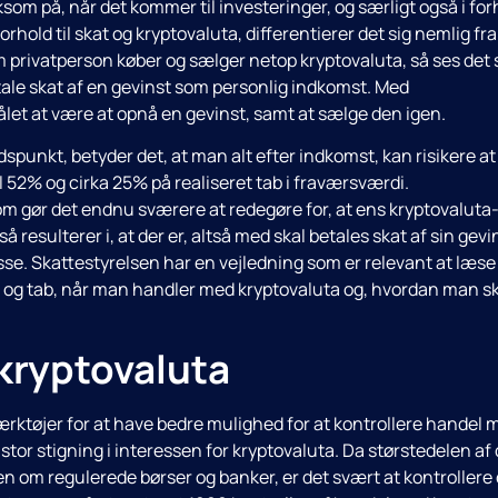
m på, når det kommer til investeringer, og særligt også i for
forhold til skat og kryptovaluta, differentierer det sig nemlig fra
 privatperson køber og sælger netop kryptovaluta, så ses det
tale skat af en gevinst som personlig indkomst. Med
let at være at opnå en gevinst, samt at sælge den igen.
spunkt, betyder det, at man alt efter indkomst, kan risikere at
il 52% og cirka 25% på realiseret tab i fraværsværdi.
om gør det endnu sværere at redegøre for, at ens kryptovaluta
å resulterer i, at der er, altså med skal betales skat af sin gevi
isse. Skattestyrelsen har en vejledning som er relevant at læse 
er og tab, når man handler med kryptovaluta og, hvordan man s
kryptovaluta
værktøjer for at have bedre mulighed for at kontrollere handel 
 stor stigning i interessen for kryptovaluta. Da størstedelen af
n om regulerede børser og banker, er det svært at kontrollere