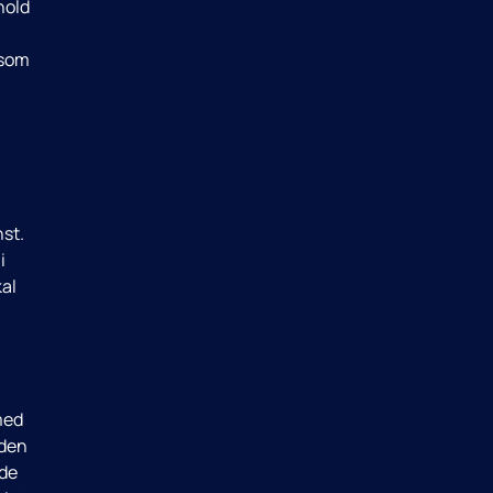
hold
 som
-
nst.
i
kal
med
 den
 de