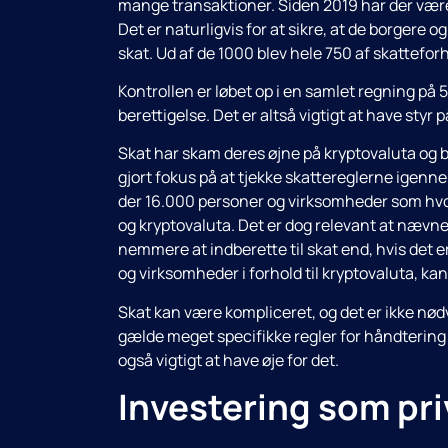
mange transaktioner. Siden 2019 har der vær
Det er naturligvis for at sikre, at de borgere
skat. Ud af de 1000 blev hele 750 af skatteforh
Kontrollen er løbet op i en samlet regning på 5
berettigelse. Det er altså vigtigt at have styr
Skat har skam deres øjne på kryptovaluta og b
gjort fokus på at tjekke skattereglerne igennem
der 16.000 personer og virksomheder som hvor 
og kryptovaluta. Det er dog relevant at nævne,
nemmere at indberette til skat end, hvis det e
og virksomheder i forhold til kryptovaluta, ka
Skat kan være kompliceret, og det er ikke nø
gælde meget specifikke regler for håndtering 
også vigtigt at have øje for det.
Investering som pr