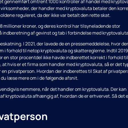
et gennemført omtrent 1000 kontroller af handel med kryptova
 og virksomheder, der handler med kryptovaluta betaler den korr
oldene reguleret, da der ikke var betalt den rette skat.
8 millioner kroner, og deres kontrol har tilsyneladende stor
 på indberetning af gevinst og tab i forbindelse med kryptovaluta
eskatning. I 2021, der lavede de en pressemeddelelse, hvor der
 i forhold til netop kryptovaluta og skattereglerne. Indtil 2019
en stor procentdel ikke havde indberettet korrekt i forhold til
 at hvis er et firma som handler med kryptovaluta, så er det ty
r en privatperson. Hvordan der indberettes til Skat af privatpe
n du læse mere om i de følgende afsnit.
dvendigvis nemmere, når det handler om kryptovaluta. Der kan
af kryptovaluta afhængig af, hvordan de er erhvervet. Så det e
ivatperson