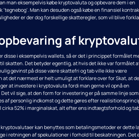
så kan man eksempelvis købe kryptovaluta og opbevare dem i en
nisk ’tegnebog’. Man kan desuden også købe en finansiel kontrak
igheder er der dog forskellige skatteregler, som vil blive forkla
opbevaring af kryptovalu
 disse i eksempelvis wallets, så er det i princippet formålet m
l skatten. Det betyder egentlig, at hvis det ikke var formålet a
mulig gevinst på disse være skattefri og tab ville ikke være
 at det nærmest er helt umuligt at forklare over for Skat, at de
ger at investere i kryptovaluta fordi man gerne vil opnå en
Det vil sige, at den form for investering er på samme linje som
 af personlig indkomst og dette gøres efter realisitionsprinci
 cirka 52% i marginalskat, alt efter ens indtægtsforhold og tab 
 kryptovalutaer kan benyttes som betalingsmetoder er dette l
ege i retningen af spekulationer i forhold til beskatningen. Det 