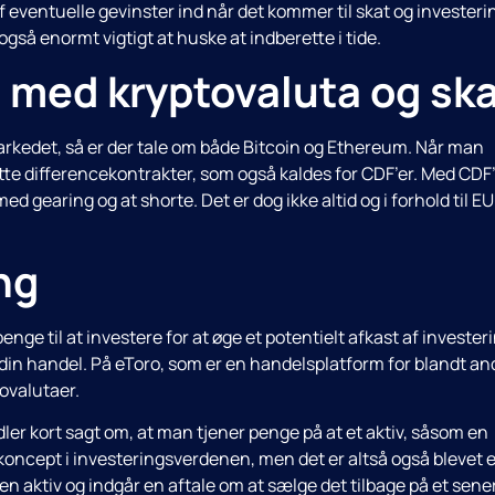
f eventuelle gevinster ind når det kommer til skat og investeri
også enormt vigtigt at huske at indberette i tide.
t med kryptovaluta og sk
-markedet, så er der tale om både Bitcoin og Ethereum. Når man
tte differencekontrakter, som også kaldes for CDF’er. Med CDF’
 gearing og at shorte. Det er dog ikke altid og i forhold til EU
ng
enge til at investere for at øge et potentielt afkast af invester
 i din handel. På eToro, som er en handelsplatform for blandt an
ovalutaer.
ler kort sagt om, at man tjener penge på at et aktiv, såsom en
t koncept i investeringsverdenen, men det er altså også blevet 
en aktiv og indgår en aftale om at sælge det tilbage på et sene