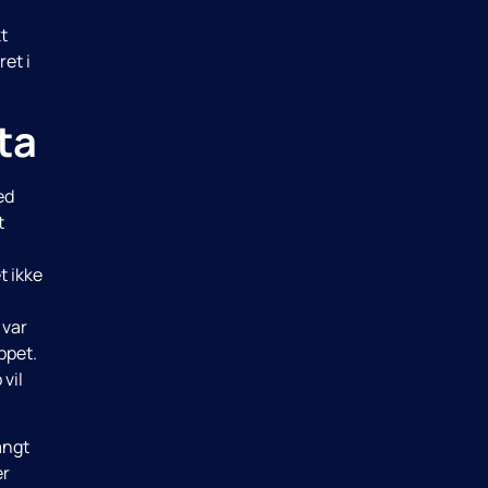
t
ret i
ta
ed
t
t ikke
 var
ppet.
vil
angt
er