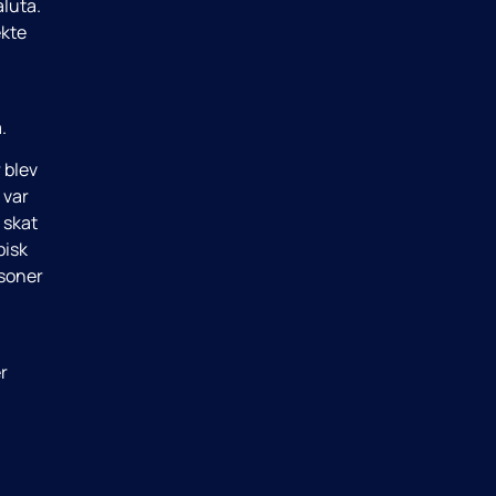
luta.
ekte
.
 blev
 var
 skat
pisk
rsoner
r