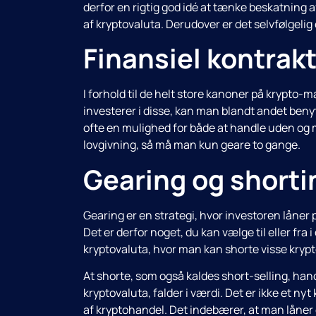
derfor en rigtig god idé at tænke beskatning a
af kryptovaluta. Derudover er det selvfølgelig 
Finansiel kontrak
I forhold til de helt store kanoner på krypto
investerer i disse, kan man blandt andet beny
ofte en mulighed for både at handle uden og med
lovgivning, så må man kun geare to gange.
Gearing og shorti
Gearing er en strategi, hvor investoren låner p
Det er derfor noget, du kan vælge til eller fra
kryptovaluta, hvor man kan shorte visse krypt
At shorte, som også kaldes short-selling, hand
kryptovaluta, falder i værdi. Det er ikke et ny
af kryptohandel. Det indebærer, at man låner 