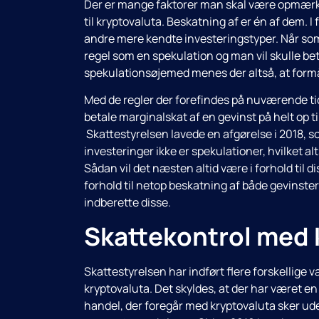
Der er mange faktorer man skal være opmærkso
til kryptovaluta. Beskatning af er én af dem. I 
andre mere kendte investeringstyper. Når som
regel som en spekulation og man vil skulle be
spekulationsøjemed menes der altså, at formå
Med de regler der forefindes på nuværende tid
betale marginalskat af en gevinst på helt op t
Skattestyrelsen lavede en afgørelse i 2018, s
investeringer ikke er spekulationer, hvilket alts
Sådan vil det næsten altid være i forhold til d
forhold til netop beskatning af både gevinst
indberette disse.
Skattekontrol med 
Skattestyrelsen har indført flere forskellige 
kryptovaluta. Det skyldes, at der har været en
handel, der foregår med kryptovaluta sker ude