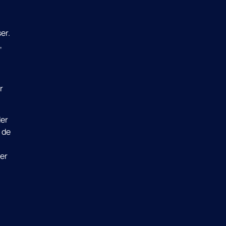
er.
,
r
der
 de
der