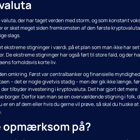
ovaluta
e valuta, der har taget verden med storm, og som konstant voks
Der er sket meget siden fremkomsten af den første kryptovaluta
ige slags.
t ekstreme stigninger i værdi, på et plan som man ikke har set
. De ekstreme stigninger har også ført til store fald, og der ha
ens forholdsvis korte liv.
rden omkring. Først var centralbanker og finansielle myndighe
aen – det er nogle givetvis stadig – men der gik ikke længe, før
 der tilbyder investering i kryptovaluta. Det har gjort det mere
e borger. Derfor kan man se en overvældende stigning i folk, 
 er en af dem eller hvis du gerne vil prøve, så skal du huske at
.
e opmærksom på?