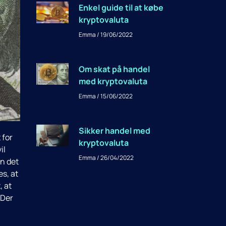
Enkel guide til at købe
kryptovaluta
Emma
19/06/2022
Om skat på handel
med kryptovaluta
Emma
15/06/2022
Sikker handel med
 for
kryptovaluta
il
Emma
26/04/2022
en det
es, at
, at
 Der