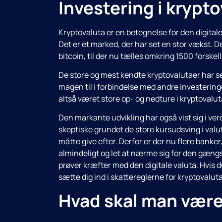
Investering i krypt
Kryptovaluta er en betegnelse for den digital
Det er et marked, der har set en stor vækst. 
bitcoin, til der nu tælles omkring 1500 forskell
De store og mest kendte kryptovalutaer har se
magen til i forbindelse med andre investeringer
altså været store op- og nedture i kryptovaluta
Den markante udvikling har også vist sig i ve
skeptiske grundet de store kursudsving i valut
måtte give efter. Derfor er der nu flere banker,
almindeligt og let at nærme sig for den gængs
prøver kræfter med den digitale valuta. Hvis du
sætte dig ind i skattereglerne for kryptovaluta
Hvad skal man vær